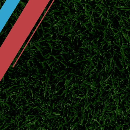
“平局即出线：2026末轮的心理绞杀战”
基于越位判罚的AI进化：104场赛事数
基于
12组代号与赛制演进：2026美加墨世
2026美加墨世界杯：多维前瞻与战略洞