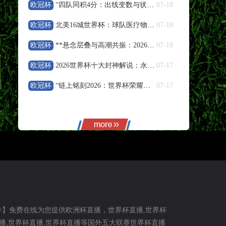
欧冠杯
“四队同积4分：出线变数与状态韧性的深度再审视”
07-18
08-08 19:35
中超
欧冠杯
北美16城世界杯：球队医疗物资跨国通关实战指南
07-18
大连英博
VS
辽宁铁人
欧冠杯
**悬念层叠与高潮共振：2026世界杯赛制的张力演化机制**
07-18
高清直播
欧冠杯
2026世界杯十大封神解说：永恒瞬间，不止一秒
07-17
08-08 20:00
欧冠杯
“链上铭刻2026：世界杯荣耀的永恒数字封存”
07-17
中超
云南玉昆
VS
成都蓉城
高清直播
08-08 20:00
中甲
定南赣联
VS
大连鲲城
牛】免费在线为您提供欧洲杯直播，世界杯直播,世界杯
高清直播
直播,世界杯直播,世界杯直播等国外五大联赛世界杯直播