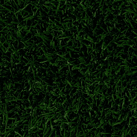
《北美双城记：72小时定乾坤》
“平局即出线：2026末轮的心理绞杀战”
据驱动的2026世界杯技术介入前瞻
越位判罚的AI进化：104场赛事数据驱动的2026世界杯技术介入前瞻
界杯前瞻
12组代号与赛制演进：2026美加墨世界杯前瞻
察