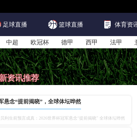
,全天不间断24小时NBA直播免费观看直播在线,全场NBA直播赛程安排
BA比赛!
24直播网《NBA篮球联赛直播高清》实时更新赛程NBA免费直播
分析稳定的NBA直播信号源高清无延迟不卡顿的直播画质带您畅享每一场精
足球直播
篮球直播
体育资
中超
欧冠杯
德甲
西甲
法甲
韩K联
新资讯推荐
冠军悬念“提前揭晓”，全球体坛哗然
贝利生前预言成真：2026世界杯冠军悬念“提前揭晓”
全球体坛哗然