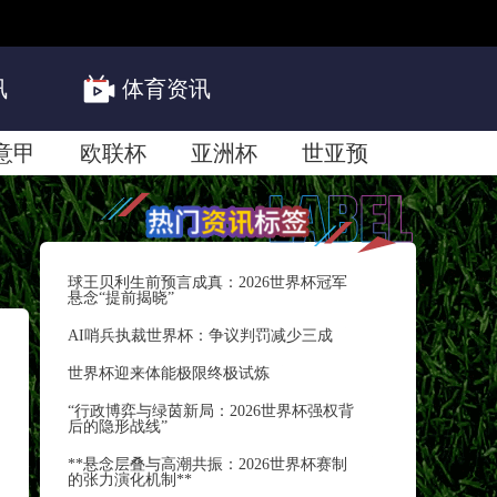
在线免费观看NBA直播网站精准的nba直播免费观看直播在线预测分析稳定
在线直播,全天不间断24小时NBA直播免费观看直播在线,全场NBA直播赛
彩的NBA比赛!
讯
体育资讯
意甲
欧联杯
亚洲杯
世亚预
球王贝利生前预言成真：2026世界杯冠军
悬念“提前揭晓”
AI哨兵执裁世界杯：争议判罚减少三成
世界杯迎来体能极限终极试炼
“行政博弈与绿茵新局：2026世界杯强权背
后的隐形战线”
**悬念层叠与高潮共振：2026世界杯赛制
的张力演化机制**