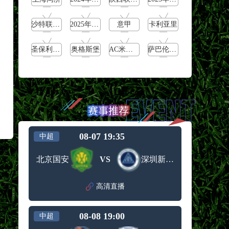
法国队八强击败西班牙
沙特联第33轮
2025年5月18日
意甲
卡利亚里
乌拉圭队十六强不敌巴西
2026世界杯老将谢幕遗憾
圣保利vs波鸿
奥格斯堡
AC米兰vs博洛尼亚
萨巴伦卡vs郑钦文
罗德里2026世界杯中场统治力爆表：拦截
创纪录
08-07 19:35
中超
北京国安
VS
深圳新鹏城
高清直播
08-08 19:00
中超