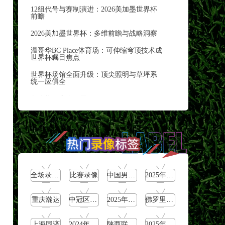
12组代号与赛制演进：2026美加墨世界杯
前瞻
2026美加墨世界杯：多维前瞻与战略洞察
温哥华BC Place体育场：可伸缩穹顶技术成
世界杯瞩目焦点
世界杯场馆全面升级：顶尖照明与草坪系
统一应俱全
各队热身赛全面展开
凯恩的破咒之战：2026年
梅西2026卫冕密码：阿根廷冠军体系的战
术轴心
**《巨星谢幕倒计时：2026世界杯上的最
后背影》**
全场录像回放
比赛录像
中国男足U16
2025年5月25日
结合“内置传感器”的技术亮点与美加墨世
界杯的赛事背景
重庆瀚达
中冠区域分组赛第1轮
2025年5月23日
佛罗里达美洲豹vs卡罗莱纳飓风
穆西亚拉一剑封喉
德国战车2026年重燃引擎
上海同济
2024年5月20日
陕西联合vs武汉三镇
2025年5月21日