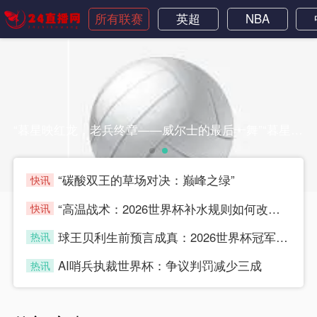
所有联赛
英超
NBA
“暮星映红龙，老兵终章——威尔士的最后一舞”“暮星映红龙，老兵终章——威尔士的最后一舞”
“碳酸双王的草场对决：巅峰之绿”
快讯
seafish
“高温战术：2026世界杯补水规则如何改写比赛逻辑”
快讯
seafish
球王贝利生前预言成真：2026世界杯冠军悬念“提前揭晓”，全球体坛哗然
热讯
seafish
AI哨兵执裁世界杯：争议判罚减少三成
热讯
seafish