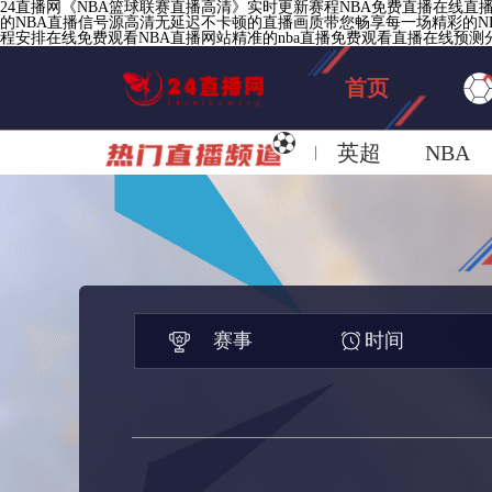
24直播网《NBA篮球联赛直播高清》实时更新赛程NBA免费直播在线直播
的NBA直播信号源高清无延迟不卡顿的直播画质带您畅享每一场精彩的N
程安排在线免费观看NBA直播网站精准的nba直播免费观看直播在线预测
首页
英超
NBA
中甲
日职联
赛事
时间