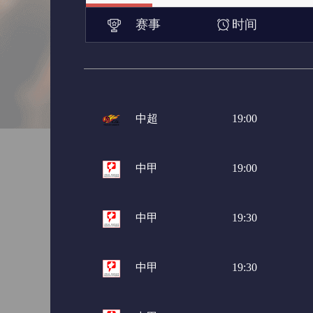
赛事
时间
中超
法甲
欧国联
日职乙
挪甲
韩K联
巴西杯
阿甲
墨西超
中超
19:00
中甲
19:00
中甲
19:30
中甲
19:30