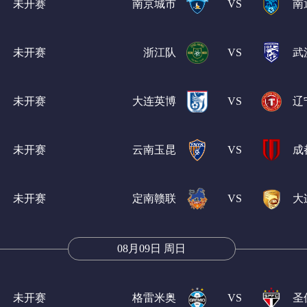
未开赛
南京城市
VS
南
未开赛
浙江队
VS
武
未开赛
大连英博
VS
辽
未开赛
云南玉昆
VS
成
未开赛
定南赣联
VS
大
08月09日 周日
未开赛
格雷米奥
VS
圣