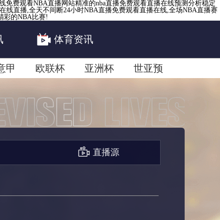
在线免费观看NBA直播网站精准的nba直播免费观看直播在线预测分析稳定
在线直播,全天不间断24小时NBA直播免费观看直播在线,全场NBA直播赛
彩的NBA比赛!
讯
体育资讯
意甲
欧联杯
亚洲杯
世亚预
直播源