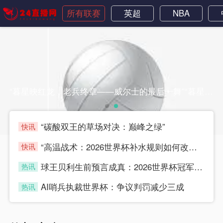
所有联赛
英超
NBA
“暮星映红龙，老兵终章——威尔士的最后一舞”“暮星映红龙，老兵终章——威尔士的最后一舞”
“碳酸双王的草场对决：巅峰之绿”
快讯
seafish
“高温战术：2026世界杯补水规则如何改写比赛逻辑”
快讯
seafish
球王贝利生前预言成真：2026世界杯冠军悬念“提前揭晓”，全球体坛哗然
热讯
seafish
AI哨兵执裁世界杯：争议判罚减少三成
热讯
seafish