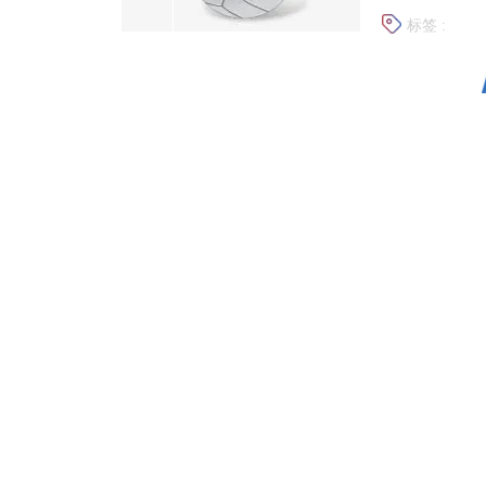
标签 :
“行政博弈
形战线”
最后一席的规
个位置上，见
最后一
标签 :
“最后一
论与制度反
2026
2026附加赛
十余年的评估专
标签 :
2026附
式
2026世界杯