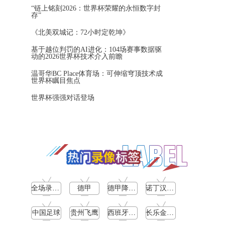
青岛红狮vs山东泰山 全场录像
05-23
“链上铭刻2026：世界杯荣耀的永恒数字封
08-09 05:30
巴西甲
存”
广东广州豹vs深圳新鹏城 全场录像
05-22
《北美双城记：72小时定乾坤》
瑞模贝雷
VS
米内罗竞技
水晶宫vs狼队 全场录像回放
05-22
基于越位判罚的AI进化：104场赛事数据驱
动的2026世界杯技术介入前瞻
高清直播
利雅得胜利vs卡利杰 全场录像
05-22
温哥华BC Place体育场：可伸缩穹顶技术成
世界杯瞩目焦点
罗马vsAC米兰 全场录像回放
05-21
08-09 07:30
巴西甲
世界杯强强对话登场
F1艾米利亚-罗马涅大奖赛正赛 全场录像回放
05-21
英格兰队长扛起的不只是袖标
科里蒂巴
VS
沙佩科恩斯
塞维利亚vs皇家马德里 全场录像回放
05-21
梅西2026卫冕密码：阿根廷冠军体系的战
术轴心
高清直播
莱切vs都灵 全场录像回放
05-20
**《巨星谢幕倒计时：2026世界杯上的最
后背影》**
08-09 08:00
巴西甲
马洛卡vs赫塔费 全场录像回放
05-20
基于30年体育评估经验
全场录像回放
德甲
德甲降级附加赛次回合
诺丁汉森林VS切尔西
卡利亚里vs威尼斯 全场录像
博塔弗戈
VS
05-20
弗鲁米嫩塞
英格兰破咒倒计时：2026世界杯能否终结
58年无冠之痛？
中国足球
贵州飞鹰
西班牙人vs拉斯帕尔马斯
长乐金刚腿
高清直播
穆西亚拉一剑封喉