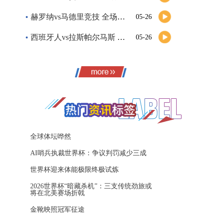
08-08 20:00
中超
赫罗纳vs马德里竞技 全场录像
05-26
云南玉昆
VS
成都蓉城
西班牙人vs拉斯帕尔马斯 全场录像回放
05-26
高清直播
NHL季后赛东部决赛G2 佛罗里达美洲豹vs卡罗莱纳飓风 全场录像回放
05-25
青岛红狮vs山东泰山 全场录像回放
05-25
08-08 20:00
中甲
长乐金刚腿vs上海同济 全场录像
05-25
定南赣联
VS
大连鲲城
陕西联合vs武汉三镇 全场录像回放
05-24
高清直播
全球体坛哗然
NHL季后赛东部决赛G2 佛罗里达美洲豹vs卡罗莱纳飓风 全场录像回放
05-24
AI哨兵执裁世界杯：争议判罚减少三成
08-09 03:00
巴西甲
深圳青年人vs大连英博 全场录像回放
05-24
世界杯迎来体能极限终极试炼
格雷米奥
VS
圣保罗
大连鲲城vs长春亚泰 全场录像
05-23
2026世界杯“暗藏杀机”：三支传统劲旅或
将在北美赛场折戟
延边龙鼎vs青岛西海岸 全场录像
05-23
高清直播
金靴映照冠军征途