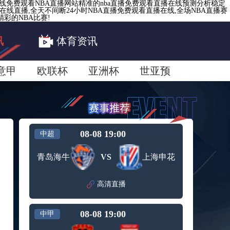
在线免费观看NBA直播网站精准的nba直播免费观看直播在线预测分析稳定
在线直播,全天不间断24小时NBA直播免费观看直播在线,全场NBA直播赛
彩的NBA比赛!
讯
体育资讯
意甲
欧联杯
亚洲杯
世亚预
08-08 19:00
中超
青岛海牛
VS
上海申花
高清直播
08-08 19:00
中甲