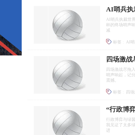
前揭晓”
AI哨兵
全球体坛
AI哨兵执裁世
杯的终场哨声响
减
标签 :
AI
四场激战
四场激战尽拖
哨声响起，记
震撼。
标签 :
四场
世界杯迎
行政博弈与绿茵
我见证了太多
进