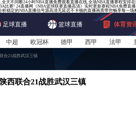
,全天不间断24小时NBA直播免费观看直播在线,全场NBA直播赛程安排
BA比赛!
24直播网《NBA篮球联赛直播高清》实时更新赛程NBA免费直播
分析稳定的NBA直播信号源高清无延迟不卡顿的直播画质带您畅享每一场精
足球直播
篮球直播
体育资
中超
欧冠杯
德甲
西甲
法甲
西联合21战胜武汉三镇
韩K联
，陕西联合21战胜武汉三镇