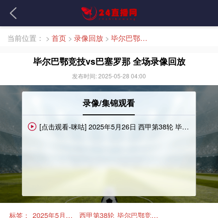
当前位置：
>
首页
>
录像回放
>
毕尔巴鄂竞技vs巴塞罗那 全场录像回放
毕尔巴鄂竞技vs巴塞罗那 全场录像回放
发布时间: 2025-05-28 04:00
录像/集锦观看
[点击观看-咪咕] 2025年5月26日 西甲第38轮 毕尔巴鄂竞技vs巴塞罗那 完整录像回放
标签：
2025年5月26日
西甲第38轮
毕尔巴鄂竞技VS巴塞罗那