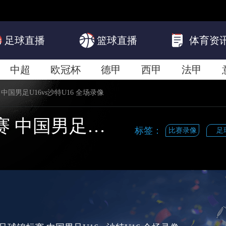
,全天不间断24小时NBA直播免费观看直播在线,全场NBA直播赛程安排
BA比赛!
24直播网《NBA篮球联赛直播高清》实时更新赛程NBA免费直播
分析稳定的NBA直播信号源高清无延迟不卡顿的直播画质带您畅享每一场精
足球直播
篮球直播
体育资
中超
欧冠杯
德甲
西甲
法甲
国男足U16vs沙特U16 全场录像
韩K联
呼和浩特国际足球锦标赛 中国男足U16vs沙特U16 全场录像
标签：
比赛录像
足
沙特U16