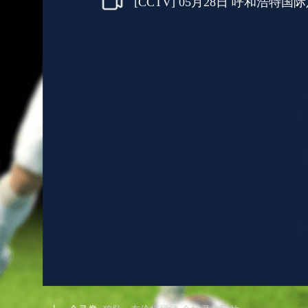
[CCTV] 05月28日 呼和浩特