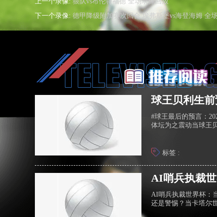
上一个录像:
狼队vs布伦特福德 全场录像回放
下一个录像:
德甲降级附加赛次回合 埃弗斯堡vs海登海姆 全
#球王最后的预言：20
体坛为之震动当球王贝
过无数辉煌的眼睛时
标签 :
球王贝利生前预
真：2026世界杯
悬念“提前揭晓”
AI哨兵执裁世界杯：
全球体坛哗然
还是警惕？当卡塔尔
惊的数据浮出水面：A