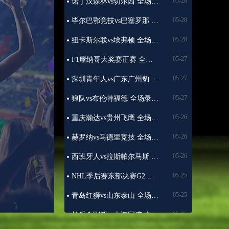
05-28
诺丁汉森林vs切尔西 全场录像回放
05-28
毕尔巴鄂竞技vs巴塞罗那 全场录像回放
05-28
纽卡斯尔联vs埃弗顿 全场录像回放
05-27
F1摩纳哥大奖赛正赛 全场录像回放
05-27
深圳青年人vs广东广州豹 全场录像
05-27
狼队vs布伦特福德 全场录像回放
05-26
重庆瀚达vs贵州飞鹰 全场录像
05-26
赫罗纳vs马德里竞技 全场录像
05-26
西班牙人vs拉斯帕尔马斯 全场录像回放
05-25
NHL季后赛东部决赛G2 佛罗里达美洲豹vs卡罗莱纳飓风 全场录像回放
05-25
青岛红狮vs山东泰山 全场录像回放
05-25
长乐金刚腿vs上海同济 全场录像