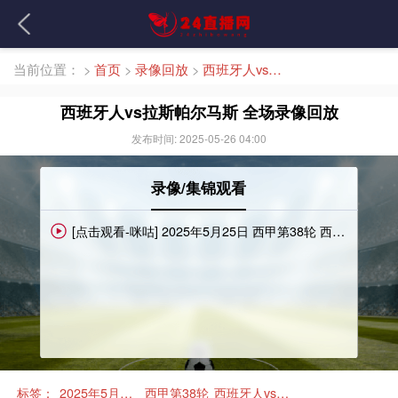
当前位置：
>
首页
>
录像回放
>
西班牙人vs拉斯帕尔马斯 全场录像回放
西班牙人vs拉斯帕尔马斯 全场录像回放
发布时间: 2025-05-26 04:00
录像/集锦观看
[点击观看-咪咕] 2025年5月25日 西甲第38轮 西班牙人vs拉斯帕尔马斯 完整录像回放
标签：
2025年5月25日
西甲第38轮
西班牙人vs拉斯帕尔马斯