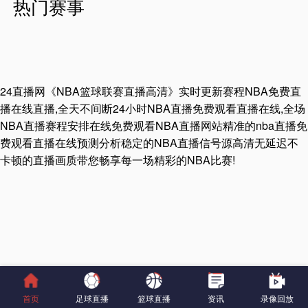
热门赛事
24直播网《NBA篮球联赛直播高清》实时更新赛程NBA免费直
播在线直播,全天不间断24小时NBA直播免费观看直播在线,全场
NBA直播赛程安排在线免费观看NBA直播网站精准的nba直播免
费观看直播在线预测分析稳定的NBA直播信号源高清无延迟不
卡顿的直播画质带您畅享每一场精彩的NBA比赛!
首页
足球直播
篮球直播
资讯
录像回放