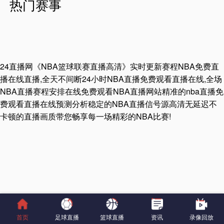
热门赛事
24直播网《NBA篮球联赛直播高清》实时更新赛程NBA免费直
播在线直播,全天不间断24小时NBA直播免费观看直播在线,全场
NBA直播赛程安排在线免费观看NBA直播网站精准的nba直播免
费观看直播在线预测分析稳定的NBA直播信号源高清无延迟不
卡顿的直播画质带您畅享每一场精彩的NBA比赛!
首页
足球直播
篮球直播
资讯
录像回放