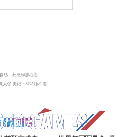
兴奋感，杜绝膨胀心态！
太强 美记：SGA睡不着