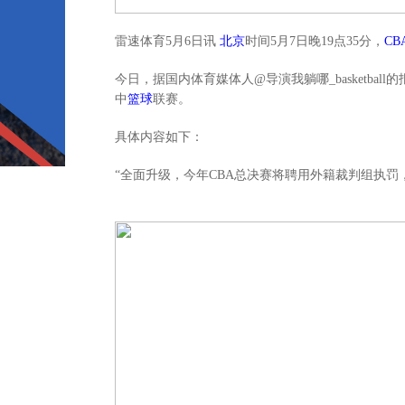
雷速体育5月6日讯
北京
时间5月7日晚19点35分，
CB
今日，据国内体育媒体人@导演我躺哪_basketbal
中
篮球
联赛。
具体内容如下：
“全面升级，今年CBA总决赛将聘用外籍裁判组执