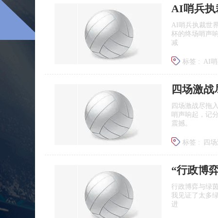
前揭晓”
AI哨兵
全球体坛
AI哨兵执裁世
杯的终场哨声响
减
标签 :
AI
四场激战
四场激战尽拖
哨声响起，记
震撼。
标签 :
四场
世界杯迎
行政博弈与绿茵
我见证了太多
进