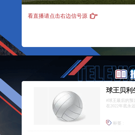
看直播请点击右边信号源
#球王最后的预
在2022年底
标签 :
球王贝利生