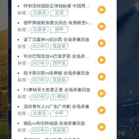
月26日
38轮
呼和浩特国际足球锦标赛 中国男足U16vs沙特U16 全场录像
标签：
比赛录
足球
像
德甲降级附加赛次回合 埃弗斯堡vs海登海姆 全场录像
标签：
比赛录
德甲
像
诺丁汉森林vs切尔西 全场录像回放
标签：
2025年5
英超第
月26日
38轮
毕尔巴鄂竞技vs巴塞罗那 全场录像回放
标签：
2025年5
西甲第
月26日
38轮
纽卡斯尔联vs埃弗顿 全场录像回放
标签：
2025年5
英超第
月26日
38轮
F1摩纳哥大奖赛正赛 全场录像回放
标签：
2025年5
F1摩纳
月25日
哥大奖
深圳青年人vs广东广州豹 全场录像
赛正赛
标签：
比赛录
中甲
像
狼队vs布伦特福德 全场录像回放
标签：
2025年5
英超第
月26日
38轮