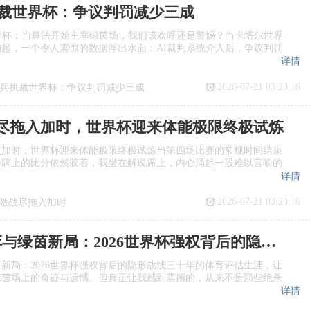
执裁世界杯：争议判罚减少三成
哗然
界杯：当算法开始主宰绿茵场，我们该欢呼还是警惕？当卡塔尔世界
起，一个令人震惊的数据浮出水面：AI裁判系统介入后，争议判罚
详情
2026-07-21 03:20:16
哨兵执裁世界杯：争议判罚减少三成
尽拖入加时，世界杯迎来体能极限终极试炼
入加时，世界杯迎来体能极限终极试炼当第四场比赛的常规时间结束
分牌上的比分依然胶着，我坐在解说席上，内心涌起一股难以言喻的
详情
2026-07-21 03:20:16
激战尽拖入加时
来体能极限终极试炼
“行政博弈与绿茵新局：2026世界杯强权背后的隐形战线”
新局：2026世界杯强权背后的隐形战线三十年的体育评估生涯，让
绿茵场上的奇迹与遗憾。但真正让我感到震撼的，从来不是那些绝杀
详情