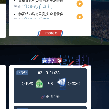
重庆瀚达vs贵州飞鹰 全场录像
标签：
比赛录
足球
像
赫罗纳vs马德里竞技 全场录像
标签：
比赛录
西甲
像
西班牙人vs拉斯帕尔马斯 全场录像回放
标签：
2025年5
西甲第
月25日
38轮
NHL季后赛东部决赛G2 佛罗里达美洲豹vs卡罗莱纳飓风 全场录像回放
标签：
2025年5
NHL季
月23日
后赛东
青岛红狮vs山东泰山 全场录像回放
部决赛
标签：
2024年5
足协杯
G2
月21日
第3轮
长乐金刚腿vs上海同济 全场录像
标签：
比赛录
足球
02-13 21:25
阿曼联
像
陕西联合vs武汉三镇 全场录像回放
苏哈尔
VS
苏尔SC
标签：
2024年5
足协杯
月20日
第3轮
NHL季后赛东部决赛G2 佛罗里达美洲豹vs卡罗莱纳飓风 全场录像回放
高清直播
标签：
2025年5
NHL季
月23日
后赛东
深圳青年人vs大连英博 全场录像回放
部决赛