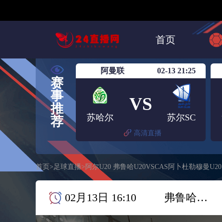
24直播网《NBA篮球联赛直播高清》实时更新赛程NBA免费直播在线直播
的NBA直播信号源高清无延迟不卡顿的直播画质带您畅享每一场精彩的N
程安排在线免费观看NBA直播网站精准的nba直播免费观看直播在线预测
英超
NBA
首页
中甲
日职联
阿曼联
02-13 21:25
赛
事
VS
推
苏哈尔
苏尔SC
荐
高清直播
首页
>
足球直播
>
阿尔U20 弗鲁哈U20VSCAS阿卜杜勒穆曼U20
02月13日 16:10
弗鲁哈U20