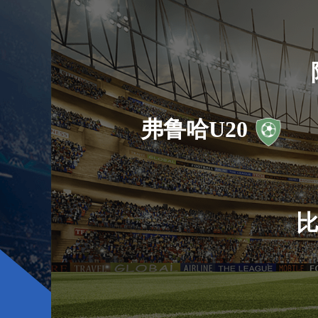
弗鲁哈U20