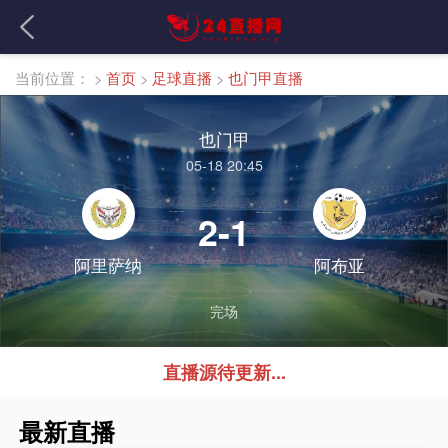
当前位置：
>
首页
>
足球直播
>
也门甲直播
也门甲
05-18 20:45
2-1
阿里萨纳
阿布亚
完场
直播源待更新...
最新直播