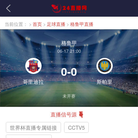
当前位置：
>
首页
>
足球直播
>
格鲁甲直播
格鲁甲
06-17 21:00
0-0
哥里迪拉
斯帕里
未开赛
直播信号源
世界杯直播专属链接
CCTV5