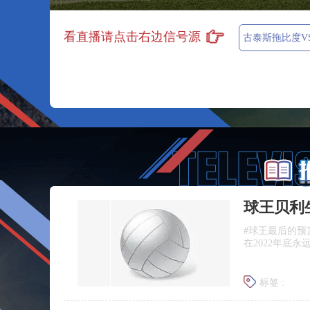
看直播请点击右边信号源
古泰斯拖比度V
#球王最后的预
在2022年底
标签 :
球王贝利生