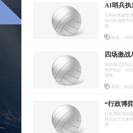
前揭晓”
AI哨兵
全球体坛
AI哨兵执裁世
杯的终场哨声响
减
标签 :
AI
四场激战
四场激战尽拖
哨声响起，记
震撼。
标签 :
四场
世界杯迎
行政博弈与绿茵
我见证了太多
进