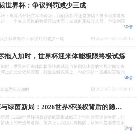
执裁世界杯：争议判罚减少三成
哗然
界杯：当算法开始主宰绿茵场，我们该欢呼还是警惕？当卡塔尔世界
起，一个令人震惊的数据浮出水面：AI裁判系统介入后，争议判罚
详情
2026-07-21 03:20:16
哨兵执裁世界杯：争议判罚减少三成
尽拖入加时，世界杯迎来体能极限终极试炼
入加时，世界杯迎来体能极限终极试炼当第四场比赛的常规时间结束
分牌上的比分依然胶着，我坐在解说席上，内心涌起一股难以言喻的
详情
2026-07-21 03:20:16
激战尽拖入加时
来体能极限终极试炼
“行政博弈与绿茵新局：2026世界杯强权背后的隐形战线”
新局：2026世界杯强权背后的隐形战线三十年的体育评估生涯，让
绿茵场上的奇迹与遗憾。但真正让我感到震撼的，从来不是那些绝杀
详情