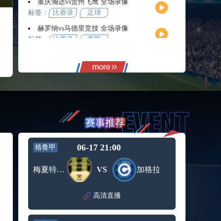
重庆瀚达vs贵州飞鹰 全场录像
标签：
比赛录
足球
像
赫罗纳vs马德里竞技 全场录像
标签：
比赛录
西甲
像
西班牙人vs拉斯帕尔马斯 全场录像回放
标签：
2025年5
西甲第
月25日
38轮
NHL季后赛东部决赛G2 佛罗里达美洲豹vs卡罗莱纳飓风 全场录像回放
标签：
2025年5
NHL季
月23日
后赛东
青岛红狮vs山东泰山 全场录像回放
部决赛
标签：
2024年5
足协杯
G2
月21日
第3轮
长乐金刚腿vs上海同济 全场录像
标签：
比赛录
足球
06-17 21:00
格鲁甲
像
陕西联合vs武汉三镇 全场录像回放
梅夏特堤基布利
VS
加格拉
标签：
2024年5
足协杯
月20日
第3轮
NHL季后赛东部决赛G2 佛罗里达美洲豹vs卡罗莱纳飓风 全场录像回放
高清直播
标签：
2025年5
NHL季
月23日
后赛东
深圳青年人vs大连英博 全场录像回放
部决赛