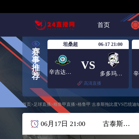
24直播网《NBA篮球联赛直播高清》实时更新赛程NBA免费直播在线直播
的NBA直播信号源高清无延迟不卡顿的直播画质带您畅享每一场精彩的N
程安排在线免费观看NBA直播网站精准的nba直播免费观看直播在线预测
英超
NBA
首页
中甲
日职联
坦桑超
06-17 21:00
赛
事
VS
推
辛吉达黑星
多多玛吉吉FC
荐
高清直播
首页
>
足球直播
>
格鲁甲直播
>
格鲁甲 古泰斯拖比度VS巴统迪
06月17日 21:00
古泰斯拖比度