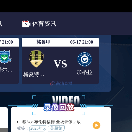
在线免费观看NBA直播网站精准的nba直播免费观看直播在线预测分析稳定
在线直播,全天不间断24小时NBA直播免费观看直播在线,全场NBA直播赛
彩的NBA比赛!
意甲
欧联杯
亚洲杯
世亚预
讯
体育资讯
7 21:00
格鲁甲
06-17 21:00
VS
森特尔迪亚
加格拉
梅夏特堤基布利
高清直播
狼队vs布伦特福德 全场录像回放
标签：
2025年5
英超第