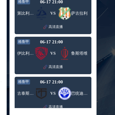
06-17 21:00
格鲁甲
标签：
2024年5
足协杯
G2
月21日
第3轮
大连鲲城vs长春亚泰 全场录像
第比利斯迪纳摩
VS
萨古拉利
标签：
比赛录
长春亚
像
泰
延边龙鼎vs青岛西海岸 全场录像
高清直播
标签：
比赛录
青岛西
像
海岸
青岛红狮vs山东泰山 全场录像
06-17 21:00
格鲁甲
标签：
比赛录
山东泰
像
山
广东广州豹vs深圳新鹏城 全场录像
伊比利亚1999
VS
鲁斯塔维
标签：
比赛录
深圳新
像
鹏城
水晶宫vs狼队 全场录像回放
高清直播
标签：
2025年5
英超第
月21日
37轮
利雅得胜利vs卡利杰 全场录像
06-17 21:00
格鲁甲
标签：
比赛录
利雅得
像
胜利
古泰斯拖比度
VS
巴统迪纳摩
罗马vsAC米兰 全场录像回放
标签：
2025年5
意甲第
月19日
37轮
高清直播
F1艾米利亚-罗马涅大奖赛正赛 全场录像回放
标签：
2025年5
F1艾米