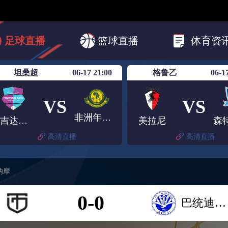
,全天不间断24小时NBA直播免费观看直播在线,全场NBA直播赛程安排
BA比赛!
24直播网《NBA篮球联赛直播高清》实时更新赛程NBA免费直播
分析稳定的NBA直播信号源高清无延迟不卡顿的直播画质带您畅享每一场精
中超
欧冠杯
德甲
西甲
法甲
足球直播
篮球直播
体育资
韩K联
坦桑超
06-17 21:00
格鲁乙
06-1
VS
VS
非洲年轻人
辛吉达喷泉门
美拉尼
高清直播
高清直播
纳摩
0-0
巴统迪纳摩