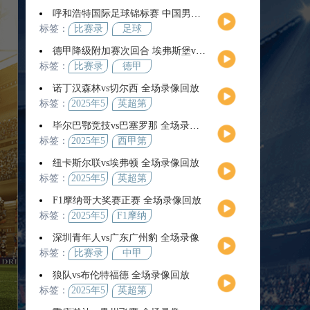
月26日
38轮
呼和浩特国际足球锦标赛 中国男足U16vs沙特U16 全场录像
标签：
比赛录
足球
像
德甲降级附加赛次回合 埃弗斯堡vs海登海姆 全场录像
标签：
比赛录
德甲
像
诺丁汉森林vs切尔西 全场录像回放
标签：
2025年5
英超第
月26日
38轮
毕尔巴鄂竞技vs巴塞罗那 全场录像回放
标签：
2025年5
西甲第
月26日
38轮
纽卡斯尔联vs埃弗顿 全场录像回放
标签：
2025年5
英超第
月26日
38轮
F1摩纳哥大奖赛正赛 全场录像回放
标签：
2025年5
F1摩纳
月25日
哥大奖
深圳青年人vs广东广州豹 全场录像
赛正赛
标签：
比赛录
中甲
像
狼队vs布伦特福德 全场录像回放
标签：
2025年5
英超第
月26日
38轮