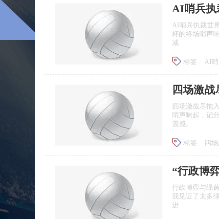
前揭晓”
AI哨兵
全球体坛
AI哨兵执裁世
杯的终场哨声响
减
标签 :
AI
四场激战
四场激战尽拖
哨声响起，记
震撼。
标签 :
四场
世界杯迎
行政博弈与绿茵
我见证了太多
进