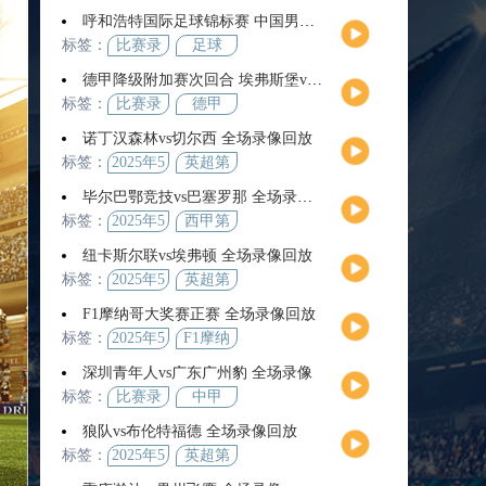
月26日
38轮
呼和浩特国际足球锦标赛 中国男足U16vs沙特U16 全场录像
标签：
比赛录
足球
像
德甲降级附加赛次回合 埃弗斯堡vs海登海姆 全场录像
标签：
比赛录
德甲
像
诺丁汉森林vs切尔西 全场录像回放
标签：
2025年5
英超第
月26日
38轮
毕尔巴鄂竞技vs巴塞罗那 全场录像回放
标签：
2025年5
西甲第
月26日
38轮
纽卡斯尔联vs埃弗顿 全场录像回放
标签：
2025年5
英超第
月26日
38轮
F1摩纳哥大奖赛正赛 全场录像回放
标签：
2025年5
F1摩纳
月25日
哥大奖
深圳青年人vs广东广州豹 全场录像
赛正赛
标签：
比赛录
中甲
像
狼队vs布伦特福德 全场录像回放
标签：
2025年5
英超第
月26日
38轮