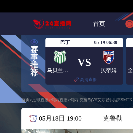
24直播网《NBA篮球联赛直播高清》实时更新赛程NBA免费直播在线直播
的NBA直播信号源高清无延迟不卡顿的直播画质带您畅享每一场精彩的N
程安排在线免费观看NBA直播网站精准的nba直播免费观看直播在线预测
英超
NBA
首页
中甲
日职联
巴丁
05-19 06:30
赛
事
VS
推
乌贝兰迪亚
贝蒂姆
荐
高清直播
首页
>
足球直播
>
匈丙直播
>
匈丙 克鲁勒VS艾尔瑟贝堤ESMTK
05月18日 19:00
克鲁勒