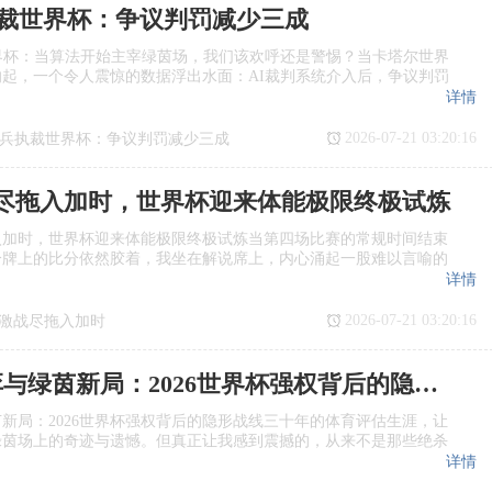
执裁世界杯：争议判罚减少三成
哗然
界杯：当算法开始主宰绿茵场，我们该欢呼还是警惕？当卡塔尔世界
起，一个令人震惊的数据浮出水面：AI裁判系统介入后，争议判罚
详情
2026-07-21 03:20:16
哨兵执裁世界杯：争议判罚减少三成
尽拖入加时，世界杯迎来体能极限终极试炼
入加时，世界杯迎来体能极限终极试炼当第四场比赛的常规时间结束
分牌上的比分依然胶着，我坐在解说席上，内心涌起一股难以言喻的
详情
2026-07-21 03:20:16
激战尽拖入加时
来体能极限终极试炼
“行政博弈与绿茵新局：2026世界杯强权背后的隐形战线”
新局：2026世界杯强权背后的隐形战线三十年的体育评估生涯，让
绿茵场上的奇迹与遗憾。但真正让我感到震撼的，从来不是那些绝杀
详情